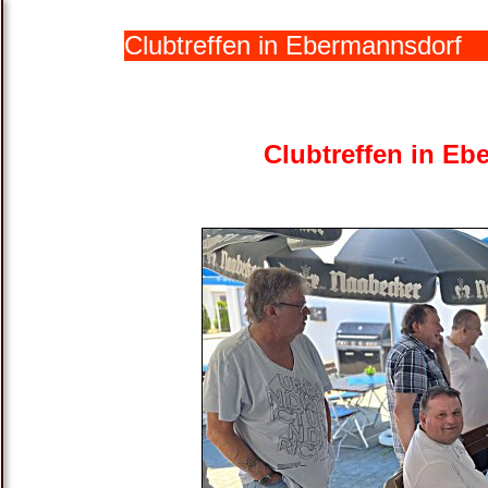
Clubtreffen in Ebermannsdorf
Clubtreffen in Eb